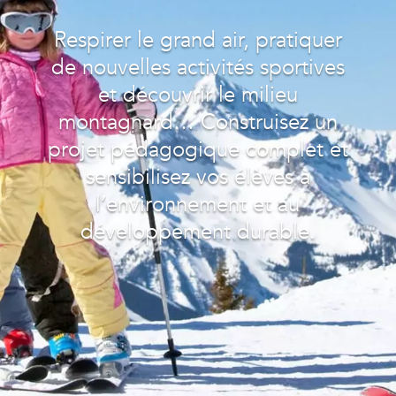
Respirer le grand air, pratiquer
de nouvelles activités sportives
et découvrir le milieu
montagnard… Construisez un
projet pédagogique complet et
sensibilisez vos élèves à
l’environnement et au
développement durable.