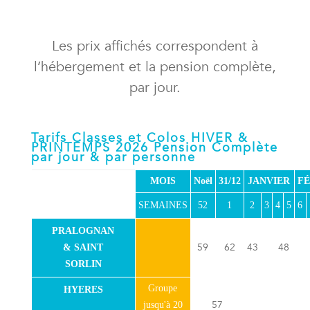
Les prix affichés correspondent à
l’hébergement et la pension complète,
par jour.
Tarifs Classes et Colos HIVER &
PRINTEMPS 2026 Pension Complète
par jour & par personne
MOIS
Noël
31/12
JANVIER
FÉ
SEMAINES
52
1
2
3
4
5
6
PRALOGNAN
59
62
43
48
& SAINT
SORLIN
Groupe
HYERES
57
jusqu'à 20