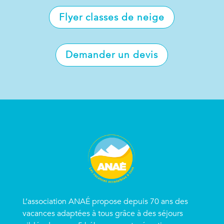
Flyer classes de neige
Demander un devis
L’association ANAÉ propose depuis 70 ans des
vacances adaptées à tous grâce à des séjours