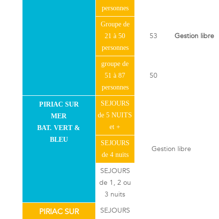
personnes
Groupe de
53
Gestion libre
21 à 50
personnes
groupe de
50
51 à 87
personnes
SEJOURS
PIRIAC SUR
de 5 NUITS
MER
et +
BAT. VERT &
BLEU
SEJOURS
Gestion libre
de 4 nuits
SEJOURS
de 1, 2 ou
3 nuits
SEJOURS
PIRIAC SUR