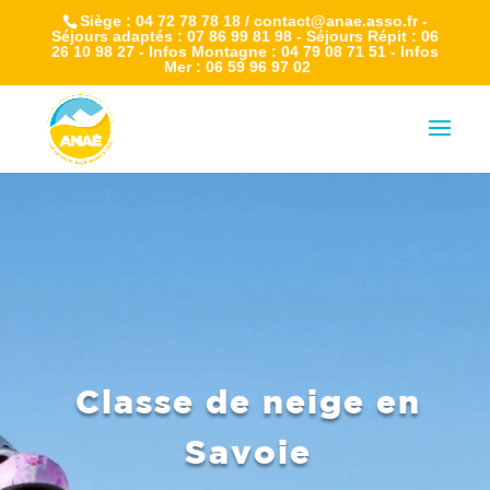
Siège : 04 72 78 78 18 / contact@anae.asso.fr -
Séjours adaptés : 07 86 99 81 98 - Séjours Répit : 06
26 10 98 27 - Infos Montagne : 04 79 08 71 51 - Infos
Mer : 06 59 96 97 02
Classe de neige en
Savoie