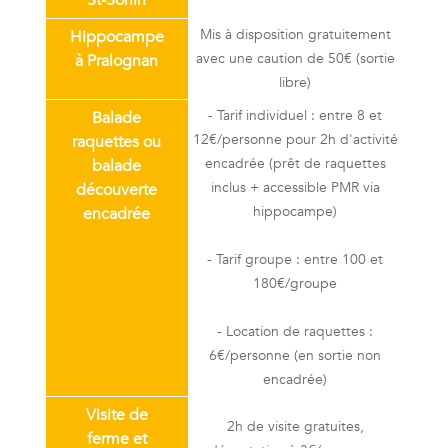
Mis à disposition gratuitement
Hippocampe
avec une caution de 50€ (sortie
à Pralognan
libre)
- Tarif individuel : entre 8 et
Balade
12€/personne pour 2h d'activité
raquettes ou
encadrée (prêt de raquettes
balade
inclus + accessible PMR via
découverte
hippocampe)
encadrée
- Tarif groupe : entre 100 et
180€/groupe
- Location de raquettes :
6€/personne (en sortie non
encadrée)
Visite de
2h de visite gratuites,
ferme et