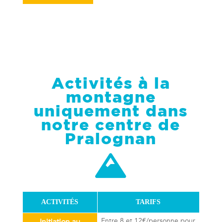
Activités à la
montagne
uniquement d
ans
notre centre de
Pralognan

ACTIVITÉS
TARIFS
Entre 8 et 12€/personne pour
Initiation au