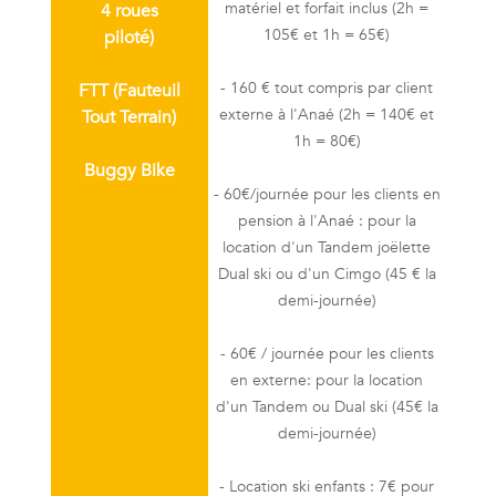
matériel et forfait inclus (2h =
4 roues
105€ et 1h = 65€)
piloté)
- 160 € tout compris par client
FTT (Fauteuil
externe à l'Anaé (2h = 140€ et
Tout Terrain)
1h = 80€)
Buggy Bike
- 60€/journée pour les clients en
pension à l'Anaé : pour la
location d'un Tandem joëlette
Dual ski ou d'un Cimgo (45 € la
demi-journée)
- 60€ / journée pour les clients
en externe: pour la location
d'un Tandem ou Dual ski (45€ la
demi-journée)
- Location ski enfants : 7€ pour