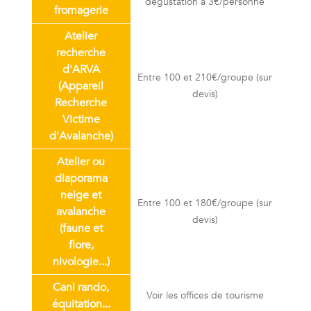
dégustation à 3€/personne
fromagerie
Atelier
recherche
d'ARVA
Entre 100 et 210€/groupe (sur
(Appareil
devis)
Recherche
Victime
d'Avalanche)
Atelier ou
diaporama
neige et
Entre 100 et 180€/groupe (sur
avalanche
devis)
(faune et
flore,
nivologie...)
Cani rando,
Voir les offices de tourisme
équitation...