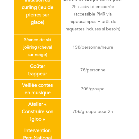
2h : activité encadrée
curling (jeu de
(accessible PMR via
pierres sur
hippocampes + prêt de
glace)
raquettes incluses si besoin)
Séance de ski
joëring (cheval
15€/personne/heure
sur neige)
Goûter
7€/personne
trappeur
Veillée contes
70€/groupe
en musique
Atelier «
Construire son
70€/groupe pour 2h
igloo »
Intervention
Parc National