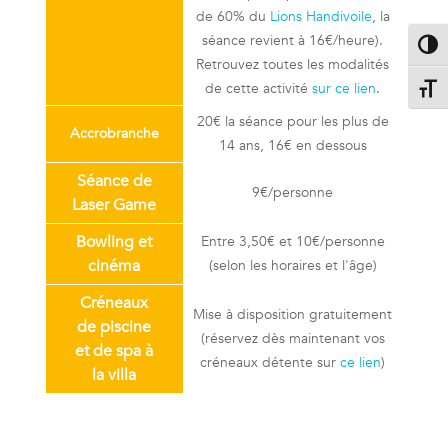
de 60% du
Lions Handivoile
, la
séance revient à 16€/heure).
Passe
Retrouvez toutes les modalités
de cette activité
sur ce lien
.
Change
20€ la séance pour les plus de
Accrobranche
14 ans, 16€ en dessous
Séance de
9€/personne
Laser Game
Bowling et
Entre 3,50€ et 10€/personne
cinéma
(selon les horaires et l'âge)
Créneaux
Mise à disposition gratuitement
de piscine
(réservez dès maintenant vos
et de spa à
créneaux détente sur
ce lien
)
la villa