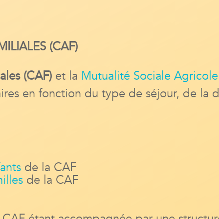
ILIALES (CAF)
iales (CAF)
et la
Mutualité Sociale Agricole
aires en fonction du type de séjour, de la 
fants
de la CAF
illes
de la CAF
la CAF étant accompagnée par une structur