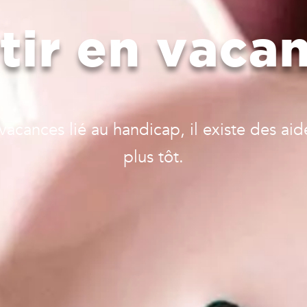
tir en vaca
 vacances lié au handicap, il existe des ai
plus tôt.