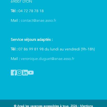
69007 LYON
Tél :
04 72 78 78 18
Mail :
contact@anae.asso.fr
Service séjours adaptés :
Tél :
07 86 99 81 98 du lundi au vendredi (9h-18h)
Mail :
veronique.duguet@anae.asso.fr
© Anaé les vacances accessibles à tous, 2026 -
Mentions