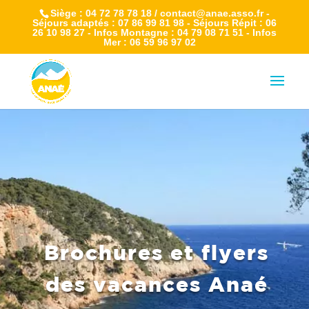
Siège : 04 72 78 78 18 / contact@anae.asso.fr -
Séjours adaptés : 07 86 99 81 98 - Séjours Répit : 06
26 10 98 27 - Infos Montagne : 04 79 08 71 51 - Infos
Mer : 06 59 96 97 02
Brochures et flyers
des vacances Anaé