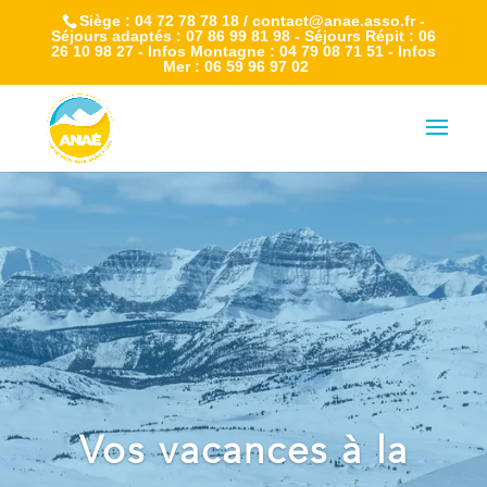
Siège : 04 72 78 78 18 / contact@anae.asso.fr -
Séjours adaptés : 07 86 99 81 98 - Séjours Répit : 06
26 10 98 27 - Infos Montagne : 04 79 08 71 51 - Infos
Mer : 06 59 96 97 02
Vos vacances à la