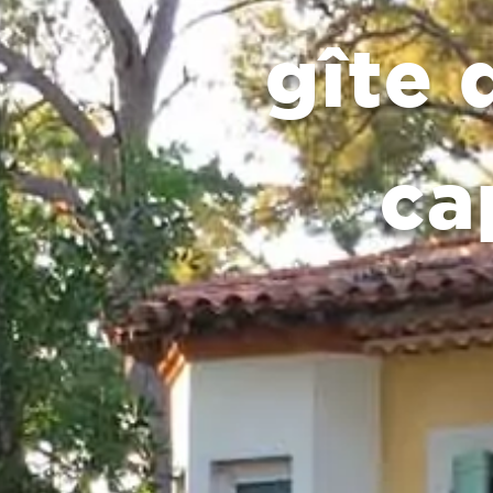
gîte 
ca