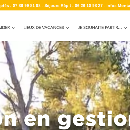
tés : 07 86 99 81 98 - Séjours Répit : 06 26 10 98 27 - Infos Monta
IDER
LIEUX DE VACANCES
JE SOUHAITE PARTIR…
n en gestion