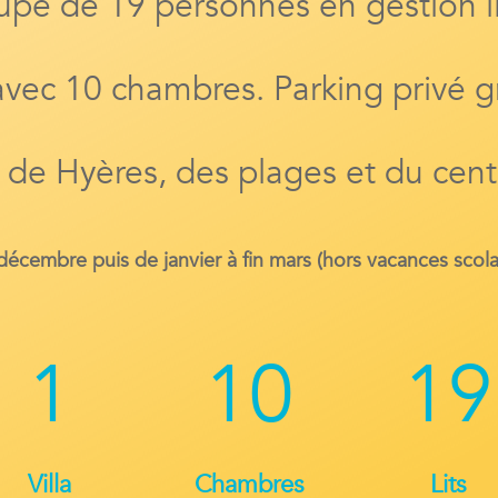
upe de 19 personnes en gestion l
 avec 10 chambres. Parking privé gr
 de Hyères, des plages et du centr
écembre puis de janvier à fin mars (hors vacances scolai
1
10
19
Villa
Chambres
Lits