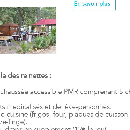
En savoir plus
la des reinettes :
e-chaussée accessible PMR comprenant 5 ch
lits médicalisés et de lève-personnes.
e cuisine (frigos, four, plaques de cuisson
ve-linge).
is, draps en supplément (12€ le jeu).