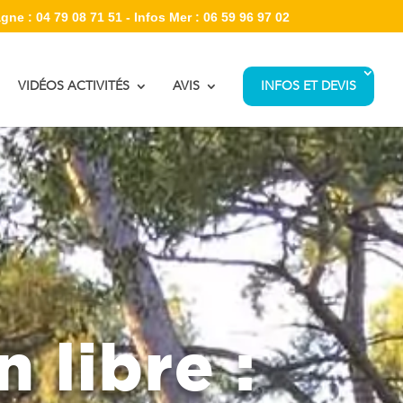
gne : 04 79 08 71 51 - Infos Mer : 06 59 96 97 02
VIDÉOS ACTIVITÉS
AVIS
INFOS ET DEVIS
 libre :