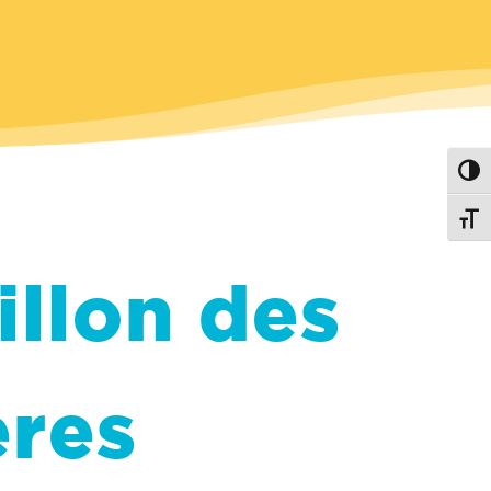
Passe
Change
illon des
ères