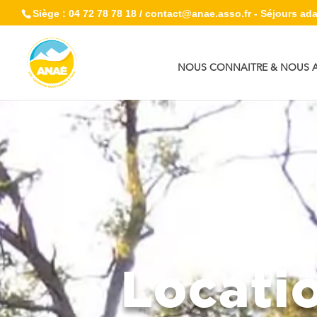
Siège : 04 72 78 78 18 / contact@anae.asso.fr - Séjours adap
NOUS CONNAITRE & NOUS A
Locatio