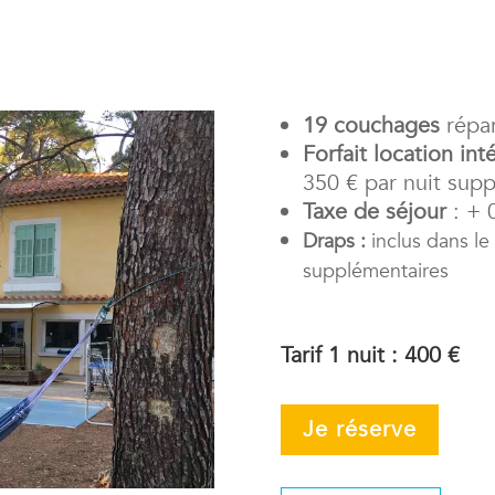
19 couchages
répar
Forfait location inté
350 € par nuit sup
Taxe de séjour
: + 0
Draps :
inclus dans le 
supplémentaires
Tarif 1 nuit : 400 €
Je réserve