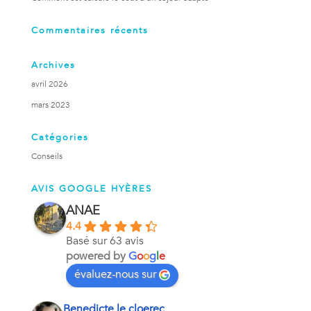
Commentaires récents
Archives
avril 2026
mars 2023
Catégories
Conseils
AVIS GOOGLE HYÈRES
ANAE
4.4
Basé sur 63 avis
powered by
G
o
o
g
l
e
évaluez-nous sur
Benedicte le cloerec