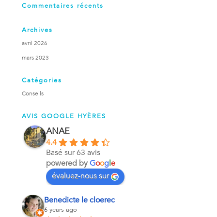
Commentaires récents
Archives
avril 2026
mars 2023
Catégories
Conseils
AVIS GOOGLE HYÈRES
ANAE
4.4
Basé sur 63 avis
powered by
G
o
o
g
l
e
évaluez-nous sur
Benedicte le cloerec
6 years ago