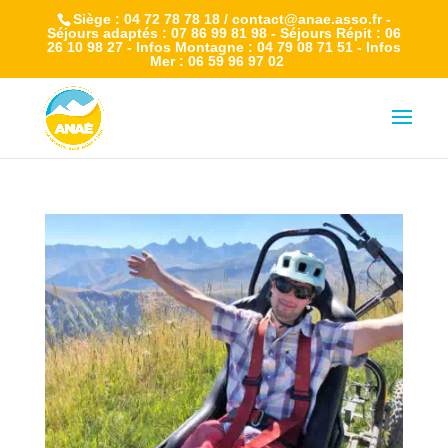
Siège : 04 72 78 78 18 / contact@anae.asso.fr -
Séjours adaptés : 07 86 99 81 98 - Séjours Répit : 06
26 10 98 27 - Infos Montagne : 04 79 08 71 51 - Infos
Mer : 06 59 96 97 02