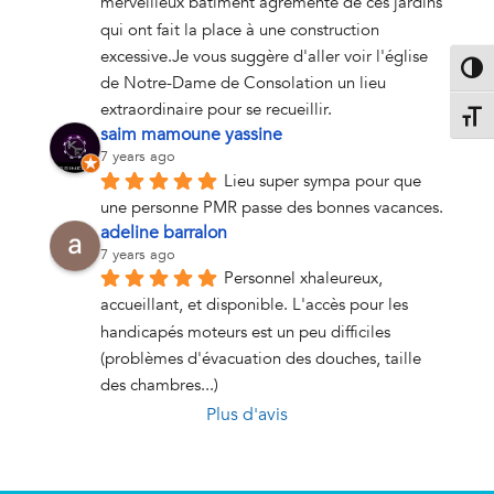
merveilleux bâtiment agrémenté de ces jardins 
qui ont fait la place à une construction 
excessive.Je vous suggère d'aller voir l'église 
Passe
de Notre-Dame de Consolation un lieu 
extraordinaire pour se recueillir.
Change
saim mamoune yassine
7 years ago
Lieu super sympa pour que 
une personne PMR passe des bonnes vacances.
adeline barralon
7 years ago
Personnel xhaleureux, 
accueillant, et disponible. L'accès pour les 
handicapés moteurs est un peu difficiles 
(problèmes d'évacuation des douches, taille  
des chambres...)
Plus d'avis